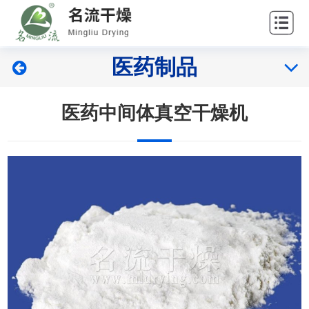
站
走
首
进
产
医药制品
页
名
品
案
流
展
例
新
医药中间体真空干燥机
示
展
闻
服
示
中
务
联
心
中
系
心
我
们