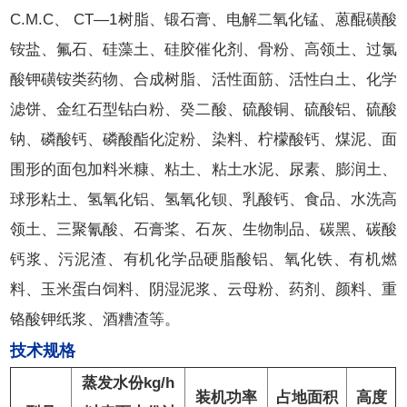
C.M.C、 CT—1树脂、锻石膏、电解二氧化锰、蒽醌磺酸
铵盐、氟石、硅藻土、硅胶催化剂、骨粉、高领土、过氯
酸钾磺铵类药物、合成树脂、活性面筋、活性白土、化学
滤饼、金红石型钻白粉、癸二酸、硫酸铜、硫酸铝、硫酸
钠、磷酸钙、磷酸酯化淀粉、染料、柠檬酸钙、煤泥、面
围形的面包加料米糠、粘土、粘土水泥、尿素、膨润土、
球形粘土、氢氧化铝、氢氧化钡、乳酸钙、食品、水洗高
领土、三聚氰酸、石膏桨、石灰、生物制品、碳黑、碳酸
钙浆、污泥渣、有机化学品硬脂酸铝、氧化铁、有机燃
料、玉米蛋白饲料、阴湿泥浆、云母粉、药剂、颜料、重
铬酸钾纸浆、酒糟渣等。
技术规格
蒸发水份kg/h
装机功率
占地面积
高度