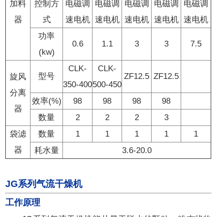
加料
控制方
电磁调
电磁调
电磁调
电磁调
电磁调
器
式
速电机
速电机
速电机
速电机
速电机
功率
0.6
1.1
3
3
7.5
(kw)
CLK-
CLK-
型号
ZF12.5
ZF12.5
旋风
350-400
500-450
分离
效率(%)
98
98
98
98
器
数量
2
2
2
3
袋滤
数量
1
1
1
1
1
器
耗水量
3.6-20.0
JG系列气流干燥机
工作原理