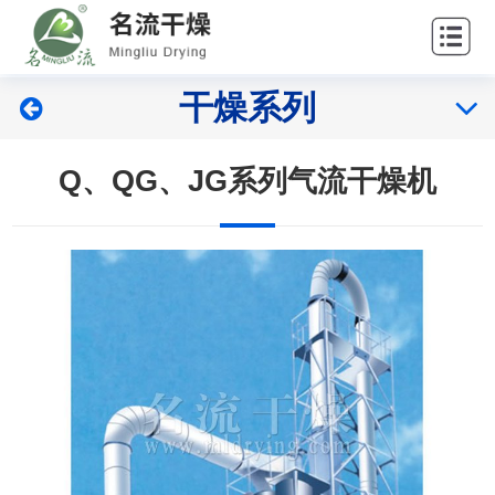
站
走
首
进
产
干燥系列
页
名
品
案
流
展
例
新
Q、QG、JG系列气流干燥机
示
展
闻
服
示
中
务
联
心
中
系
心
我
们