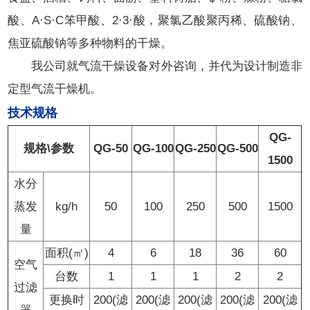
酸、A·S·C笨甲酸、2·3·酸，聚氯乙酸聚丙稀、硫酸钠、
焦亚硫酸钠等多种物料的干燥。
我公司就气流干燥设备对外咨询，并代为设计制造非
定型气流干燥机。
技术规格
QG-
规格\参数
QG-50
QG-100
QG-250
QG-500
1500
水分
蒸发
kg/h
50
100
250
500
1500
量
面积(㎡)
4
6
18
36
60
空气
台数
1
1
1
2
2
过滤
更换时
200(滤
200(滤
200(滤
200(滤
200(滤